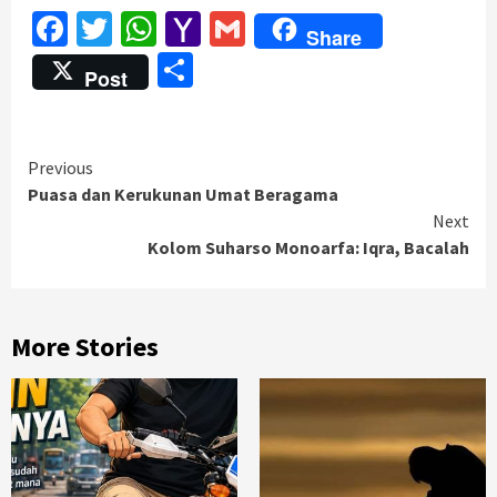
Facebook
Twitter
WhatsApp
Yahoo
Gmail
Share
Mail
Share
Post
Continue
Previous
Puasa dan Kerukunan Umat Beragama
Reading
Next
Kolom Suharso Monoarfa: Iqra, Bacalah
More Stories