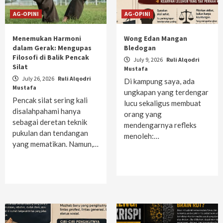
AG-OPINI
AG-OPINI
Menemukan Harmoni
Wong Edan Mangan
dalam Gerak: Mengupas
Bledogan
Filosofi di Balik Pencak
July 9, 2026
Ruli Alqodri
Silat
Mustafa
July 26, 2026
Ruli Alqodri
Di kampung saya, ada
Mustafa
ungkapan yang terdengar
Pencak silat sering kali
lucu sekaligus membuat
disalahpahami hanya
orang yang
sebagai deretan teknik
mendengarnya refleks
pukulan dan tendangan
menoleh:…
yang mematikan. Namun,…