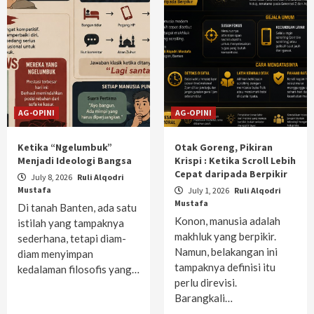
AG-OPINI
AG-OPINI
Ketika “Ngelumbuk”
Otak Goreng, Pikiran
Menjadi Ideologi Bangsa
Krispi : Ketika Scroll Lebih
Cepat daripada Berpikir
July 8, 2026
Ruli Alqodri
Mustafa
July 1, 2026
Ruli Alqodri
Mustafa
Di tanah Banten, ada satu
Konon, manusia adalah
istilah yang tampaknya
makhluk yang berpikir.
sederhana, tetapi diam-
Namun, belakangan ini
diam menyimpan
tampaknya definisi itu
kedalaman filosofis yang…
perlu direvisi.
Barangkali…