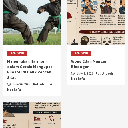
AG-OPINI
AG-OPINI
Menemukan Harmoni
Wong Edan Mangan
dalam Gerak: Mengupas
Bledogan
Filosofi di Balik Pencak
July 9, 2026
Ruli Alqodri
Silat
Mustafa
July 26, 2026
Ruli Alqodri
Mustafa