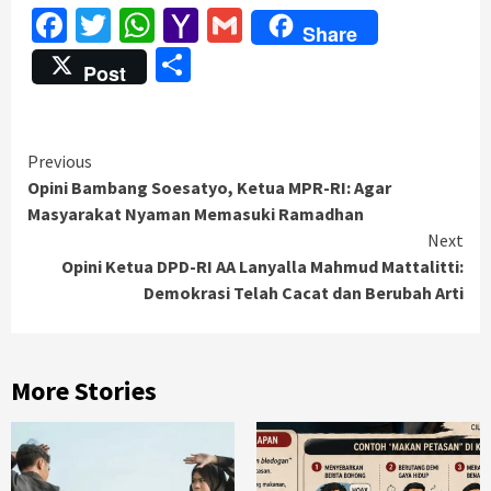
Facebook
Twitter
WhatsApp
Yahoo
Gmail
Share
Mail
Share
Post
Continue
Previous
Opini Bambang Soesatyo, Ketua MPR-RI: Agar
Reading
Masyarakat Nyaman Memasuki Ramadhan
Next
Opini Ketua DPD-RI AA Lanyalla Mahmud Mattalitti:
Demokrasi Telah Cacat dan Berubah Arti
More Stories