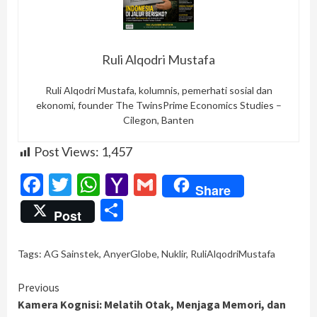
Ruli Alqodri Mustafa
Ruli Alqodri Mustafa, kolumnis, pemerhati sosial dan
ekonomi, founder The TwinsPrime Economics Studies –
Cilegon, Banten
Post Views:
1,457
Facebook
Twitter
WhatsApp
Yahoo
Gmail
Share
Mail
Share
Post
Tags:
AG Sainstek
,
AnyerGlobe
,
Nuklir
,
RuliAlqodriMustafa
Continue
Previous
Kamera Kognisi: Melatih Otak, Menjaga Memori, dan
Reading