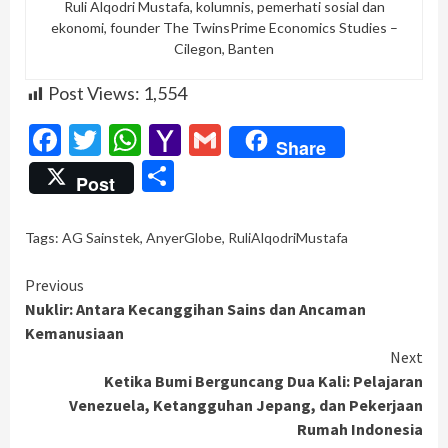
Ruli Alqodri Mustafa, kolumnis, pemerhati sosial dan
ekonomi, founder The TwinsPrime Economics Studies –
Cilegon, Banten
Post Views:
1,554
Facebook
Twitter
WhatsApp
Yahoo
Gmail
Share
Mail
Share
Post
Tags:
AG Sainstek
,
AnyerGlobe
,
RuliAlqodriMustafa
Continue
Previous
Nuklir: Antara Kecanggihan Sains dan Ancaman
Reading
Kemanusiaan
Next
Ketika Bumi Berguncang Dua Kali: Pelajaran
Venezuela, Ketangguhan Jepang, dan Pekerjaan
Rumah Indonesia