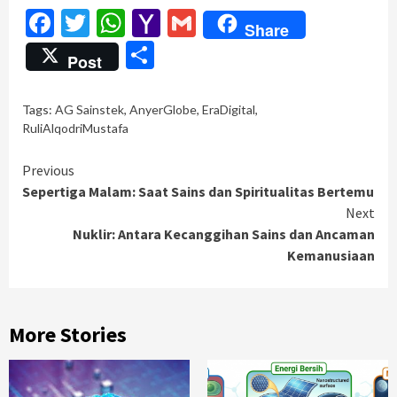
Facebook
Twitter
WhatsApp
Yahoo
Gmail
Share
Mail
Share
Post
Tags:
AG Sainstek
,
AnyerGlobe
,
EraDigital
,
RuliAlqodriMustafa
Continue
Previous
Sepertiga Malam: Saat Sains dan Spiritualitas Bertemu
Reading
Next
Nuklir: Antara Kecanggihan Sains dan Ancaman
Kemanusiaan
More Stories