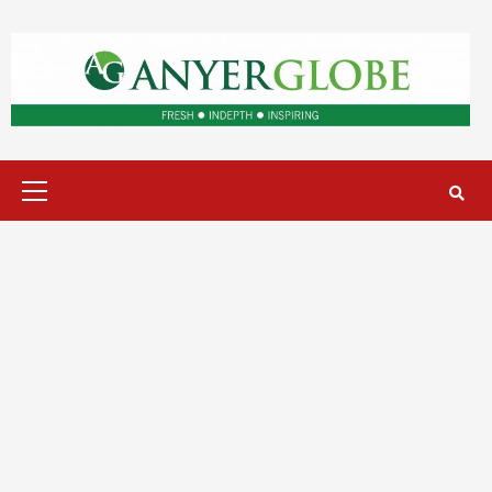
Skip
to
content
Primary
Menu