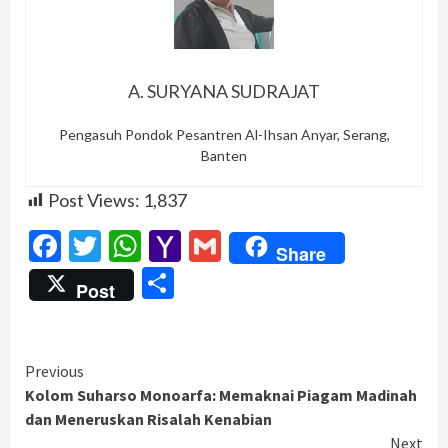
A. SURYANA SUDRAJAT
Pengasuh Pondok Pesantren Al-Ihsan Anyar, Serang,
Banten
Post Views:
1,837
Facebook
Twitter
WhatsApp
Yahoo
Gmail
Share
Mail
Share
Post
Continue
Previous
Kolom Suharso Monoarfa: Memaknai Piagam Madinah
Reading
dan Meneruskan Risalah Kenabian
Next