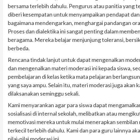
bersama terlebih dahulu. Pengurus atau panitia yang 
diberi kesempatan untuk menyampaikan pendapat dan 
bagaimana mendengarkan, menghargai pandangan oran
Proses dan dialektika ini sangat penting dalam membent
beragama. Mereka belajar menjunjung toleransi, bers
berbeda.
Rencana tindak lanjut untuk dapat mengenalkan moder
dan mengenalkan materi moderasi ini kepada siswa, sec
pembelajaran di kelas ketika mata pelajaran berlangsu
yang saya ampu. Selain itu, materi moderasi juga akan 
dilaksanakan seminggu sekali.
Kami menyarankan agar para siswa dapat mengamalkan n
sosialisasi di internal sekolah, melibatkan atau mengi
memotivasi mereka untuk mulai menerapkan sembilan nil
terkecil terlebih dahulu. Kami dan para guru lainnya
nilai-nilai moderasi ini.