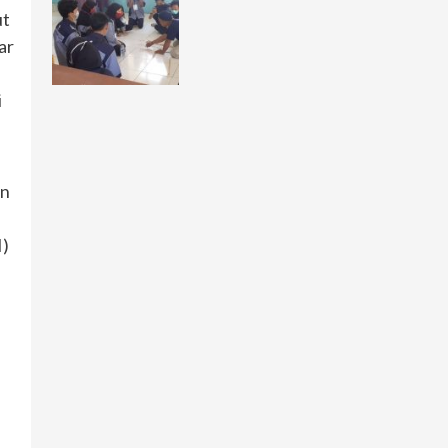
ut
ar
i
an
I)