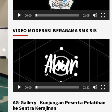
00:00
02:05
VIDEO MODERASI BERAGAMA SMK SIS
Video
Player
00:00
02:22
AG-Gallery | Kunjungan Peserta Pelatihan
ke Sentra Kerajinan