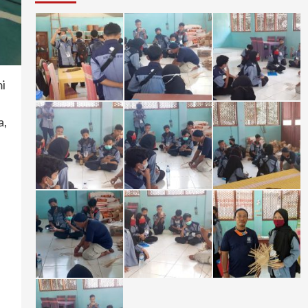
mi
a,