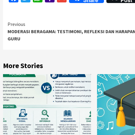
Share
Post
Mail
Continue
Previous
MODERASI BERAGAMA: TESTIMONI, REFLEKSI DAN HARAPA
Reading
GURU
More Stories