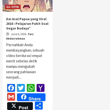
AG-OPINI
Dai Asal Papua yang Viral
2018 : Pelajaran Pahit Soal
Gegar Budaya”
June 6, 2026
Faiz
Abdurrahman
Pernahkah Anda
membayangkan, sebuah
video berdurasi empat
menit sebelas detik
mampu mengubah
seorang pahlawan
menjadi…
Facebook
Twitter
WhatsApp
Yahoo
Mail
Gmail
Share
Share
Post