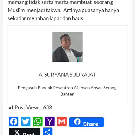
memang tidak serta merta membuat seorang
Muslim menjadi takwa. Artinya puasanya hanya
sekadar menahan lapar dan haus.
A. SURYANA SUDRAJAT
Pengasuh Pondok Pesantren Al-Ihsan Anyar, Serang,
Banten
Post Views:
638
Facebook
Twitter
WhatsApp
Yahoo
Gmail
Share
Mail
Share
Post