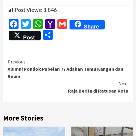
Post Views:
1,846
Facebook
Twitter
WhatsApp
Yahoo
Gmail
Share
Mail
Share
Post
Continue
Previous
Alumni Pondok Pabelan 77 Adakan Temu Kangen dan
Reading
Reuni
Next
Raja Berita di Ratusan Kota
More Stories