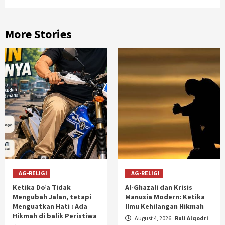
More Stories
AG-RELIGI
AG-RELIGI
Ketika Do’a Tidak
Al-Ghazali dan Krisis
Mengubah Jalan, tetapi
Manusia Modern: Ketika
Menguatkan Hati : Ada
Ilmu Kehilangan Hikmah
Hikmah di balik Peristiwa
August 4, 2026
Ruli Alqodri