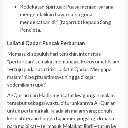
​Kedekatan Spiritual: Puasa menjadi sarana
mengendalikan hawa nafsu guna
mendekatkan diri (taqarrub) kepada Sang
Pencipta.
Lailatul Qadar: Puncak Perburuan
​Memasuki sepuluh hari terakhir, intensitas
“perburuan” semakin memuncak. Fokus umat Islam
tertuju pada satu titik: Lailatul Qadar. Mengapa
malam ini begitu istimewa hingga dikejar
sedemikian rupa?
​Al-Qur’an dan Hadis mencatat keagungan malam
tersebut sebagai waktu diturunkannya Al-Qur’an
untuk pertama kali. Ia adalah malam yang penuh
kesejahteraan hingga fajar menyingsing, di mana
para malaikat—termasuk Malaikat Jibril—turun ke