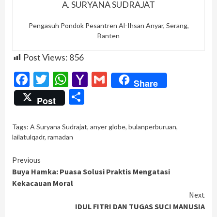
A. SURYANA SUDRAJAT
Pengasuh Pondok Pesantren Al-Ihsan Anyar, Serang,
Banten
Post Views:
856
Facebook
Twitter
WhatsApp
Yahoo
Gmail
Share
Mail
Share
Post
Tags:
A Suryana Sudrajat
,
anyer globe
,
bulanperburuan
,
lailatulqadr
,
ramadan
Continue
Previous
​Buya Hamka: Puasa Solusi Praktis Mengatasi
Reading
Kekacauan Moral
Next
IDUL FITRI DAN TUGAS SUCI MANUSIA