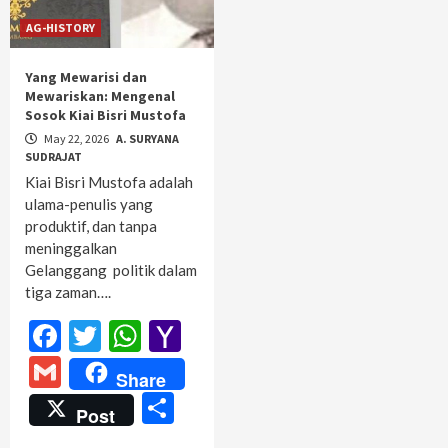
AG-HISTORY
Yang Mewarisi dan
Mewariskan: Mengenal
Sosok Kiai Bisri Mustofa
May 22, 2026
A. SURYANA
SUDRAJAT
Kiai Bisri Mustofa adalah
ulama-penulis yang
produktif, dan tanpa
meninggalkan
Gelanggang politik dalam
tiga zaman….
Facebook
Twitter
WhatsApp
Yahoo
Mail
Gmail
Share
Share
Post