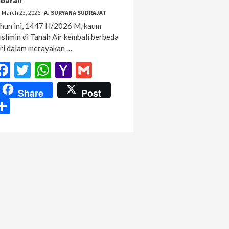
ebaran
March 23, 2026
A. SURYANA SUDRAJAT
hun ini, 1447 H/2026 M, kaum
slimin di Tanah Air kembali berbeda
ri dalam merayakan …
Facebook
Twitter
WhatsApp
Yahoo
Gmail
Mail
Share
Post
Share