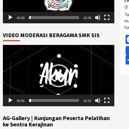
L
Ta
00:00
02:05
mu
ha
VIDEO MODERASI BERAGAMA SMK SIS
Video
Player
00:00
02:22
AG-Gallery | Kunjungan Peserta Pelatihan
ke Sentra Kerajinan