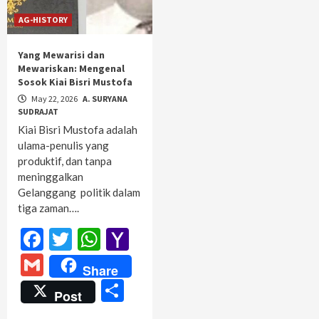
AG-HISTORY
Yang Mewarisi dan
Mewariskan: Mengenal
Sosok Kiai Bisri Mustofa
May 22, 2026
A. SURYANA
SUDRAJAT
Kiai Bisri Mustofa adalah
ulama-penulis yang
produktif, dan tanpa
meninggalkan
Gelanggang politik dalam
tiga zaman….
Facebook
Twitter
WhatsApp
Yahoo
Mail
Gmail
Share
Share
Post