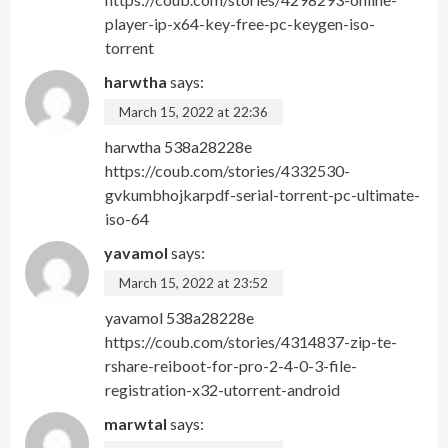
player-ip-x64-key-free-pc-keygen-iso-
torrent
harwtha
says:
March 15, 2022 at 22:36
harwtha 538a28228e
https://coub.com/stories/4332530-
gvkumbhojkarpdf-serial-torrent-pc-ultimate-
iso-64
yavamol
says:
March 15, 2022 at 23:52
yavamol 538a28228e
https://coub.com/stories/4314837-zip-te-
rshare-reiboot-for-pro-2-4-0-3-file-
registration-x32-utorrent-android
marwtal
says: