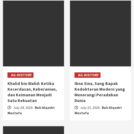
AG-HISTORY
AG-HISTORY
Khalid bin Walid: Ketika
Ibnu Sina, Sang Bapak
Kecerdasan, Keberanian,
Kedokteran Modern yang
dan Keimanan Menjadi
Menerangi Peradaban
Satu Kekuatan
Dunia
July 28, 2026
Ruli Alqodri
July 23, 2026
Ruli Alqodri
Mustafa
Mustafa