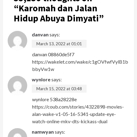
“
Karomah dan Jalan
Hidup Abuya Dimyati
”
danvan
says:
March 13, 2022 at 01:01
danvan 08860de5f7
https://wakelet.com/wake/c1gOVfwfVylB1b
bbyVw1w
wynlore
says:
March 15, 2022 at 03:48
wynlore 538a28228e
https://coub.com/stories/4322898-movies-
alan-wake-v1-05-16-5341-update-eye-
watch-online-mkv-dts-kickass-dual
namwyan
says: