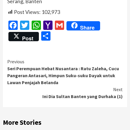
Serang, Banten
Post Views:
102,973
Facebook
Twitter
WhatsApp
Yahoo
Gmail
Share
Mail
Share
Post
Continue
Previous
Seri Perempuan Hebat Nusantara : Ratu Zaleha, Cucu
Reading
Pangeran Antasari, Himpun Suku-suku Dayak untuk
Lawan Penjajah Belanda
Next
Ini Dia Sultan Banten yang Durhaka (1)
More Stories