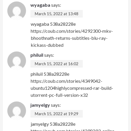
wyagaba
says:
March 15, 2022 at 13:48
wyagaba 538a28228e
https://coub.com/stories/4292300-mkv-
bhoothnath-returns-subtitles-blu-ray-
kickass-dubbed
philuil
says:
March 15, 2022 at 16:02
philuil 538a28228e
https://coub.com/stories/4349042-
ubuntu1204highlycompressed-rar-build-
utorrent-pc-full-version-x32
jamyelgy
says:
March 15, 2022 at 19:29
jamyelgy 538a28228e
https://coub.com/stories/4298293-online-