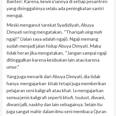
Banten’. Karena, kewira’iannya di setiap pesantren
yang disinggahinya selalu ada peningkatan santri
mengaji.
Meski menganut tarekat Syadizliyah, Abuya
Dimyati sering mengatakan, “Thariqah
aing mah
ngaji!” (Jalan saya adalah ngaji). Ngaji memang
sudah menjadi jalan hidup Abuya Dimyati. Maka
tidak heran jika mengatakan, “Jangan sampai ngaji
ditinggalkan karena kesibukan lain atau karena
umur.”
Yang juga menarik dari Abuya Dimyati, dia tidak
hanya mengajarkan kitab tetapi juga memberikan
pelajaran seni kaligrafi atau khat. Ia mengajarkan
semua jenis kaligrafi seperti khufi, tsulust, diwani,
diwani jalli, naskhy dan lain sebagainya. Selain itu
juga sangat mahir dalam ilmu seni membaca Quran