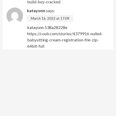
build-key-cracked
katayonn
says:
March 16, 2022 at 17:09
katayonn 538a28228e
https://coub.com/stories/4379916-nulled-
babysitting-cream-registration-file-zip-
64bit-full
sanbel
says:
March 16, 2022 at 19:04
sanbel 538a28228e
https://coub.com/stories/4338508-sontham-
telugu-subtitles-watch-online-free-mp4-
129311
yoraphyl
says:
March 16, 2022 at 21:19
yoraphyl 538a28228e